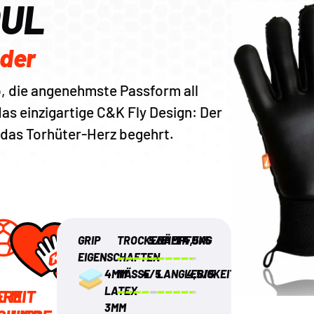
OUL
nder
, die angenehmste Passform all
as einzigartige C&K Fly Design: Der
s das Torhüter-Herz begehrt.
GRIP
TROCKENHEIT
5/5
DÄMPFUNG
4,5/5
EIGENSCHAFTEN
4MM
NÄSSE
4/5
LANGLEBIGKEIT
4,5/5
LATEX
ARE
E
MIT
3MM