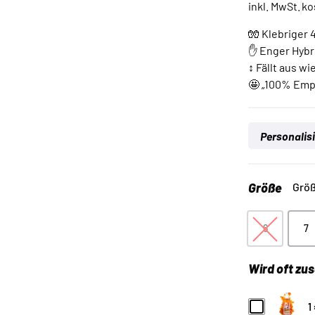
inkl. MwSt.
ko
auf
Kundenbewe
🧤 Klebriger
✋ Enger Hybri
↕️ Fällt aus w
🤩 „100% Empf
Personalis
Größe
Größ
6
7
6
7
Wird oft z
Grip
1
Clean