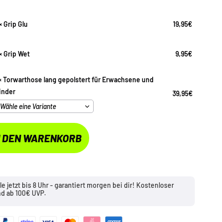
×
Grip Glu
19,95
€
×
Grip Wet
9,95
€
×
Torwarthose lang gepolstert für Erwachsene und
inder
39,95
€
N DEN WARENKORB
le jetzt bis 8 Uhr - garantiert morgen bei dir! Kostenloser
nd ab 100€ UVP.