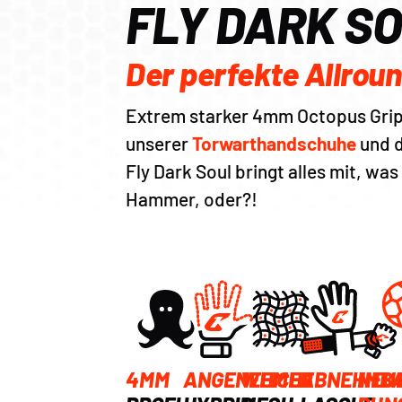
FLY DARK S
Der perfekte Allrou
Extrem starker 4mm Octopus Grip
unserer
Torwarthandschuhe
und d
Fly Dark Soul bringt alles mit, wa
Hammer, oder?!
4MM
ANGENEHMER
WEICHE
ABNEHMB
NEU