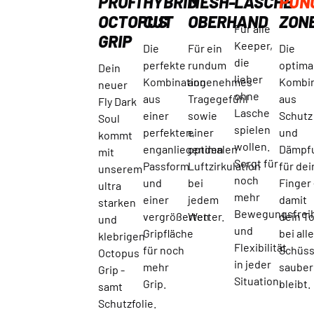
PROFI
HYBRID
MESH-
LASCHE
PUN
OCTOPUS
CUT
OBERHAND
ZON
Für alle
GRIP
Keeper,
Die
Für ein
Die
die
perfekte
rundum
optima
Dein
lieber
Kombination
angenehmes
Kombin
neuer
ohne
aus
Tragegefühl
aus
Fly Dark
Lasche
einer
sowie
Schutz
Soul
spielen
perfekten,
einer
und
kommt
wollen.
enganliegenden
optimalen
Dämpf
mit
Sorgt für
Passform
Luftzirkulation
für de
unserem
noch
und
bei
Finger 
ultra
mehr
einer
jedem
damit
starken
Bewegungsfreih
vergrößerten
Wetter.
dein T
und
und
Gripfläche
bei all
klebrigen
Flexibilität
für noch
Schüs
Octopus
in jeder
mehr
sauber
Grip -
Situation.
Grip.
bleibt.
samt
Schutzfolie.