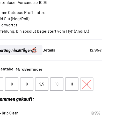
stenloser Versand ab 100€
rtungen
 4mm Octopus Profi-Latex
d Cut (Neg/Roll)
ie erwartet
ehlung, bin absolut begeistert vom Fly!” (Andi B.)
ierung hinzufügen
Details
12,95
€
entabelle
Größenfinder
8
9
9,5
10
11
12
8
9
9,5
10
11
12
usammen gekauft:
×
Grip Clean
19,95
€