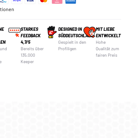
tionen
NE
STARKES
DESIGNED IN
MIT LIEBE
FEEDBACK
SÜDDEUTSCHLAND
ENTWICKELT
LEN
4,7/5
Gespielt in den
Hohe
 und
Bereits über
Profiligen
Qualität zum
135.000
fairen Preis
e
Keeper