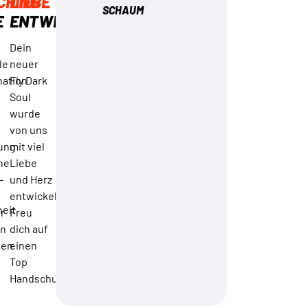
CHING
LIEBE
SCHAUM
E
ENTWICKELT
Dein
le
neuer
ation
Fly Dark
Soul
wurde
von uns
ung
mit viel
ine
Liebe
-
und Herz
entwickelt.
eit
or
Freu
en
dich auf
sen
einen
Top
Handschuh!