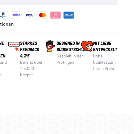
tionen
NE
STARKES
DESIGNED IN
MIT LIEBE
FEEDBACK
SÜDDEUTSCHLAND
ENTWICKELT
LEN
4,7/5
Gespielt in den
Hohe
 und
Bereits über
Profiligen
Qualität zum
135.000
fairen Preis
e
Keeper