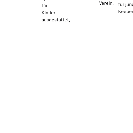
Verein.
für ju
für
Keeper
Kinder
ausgestattet.