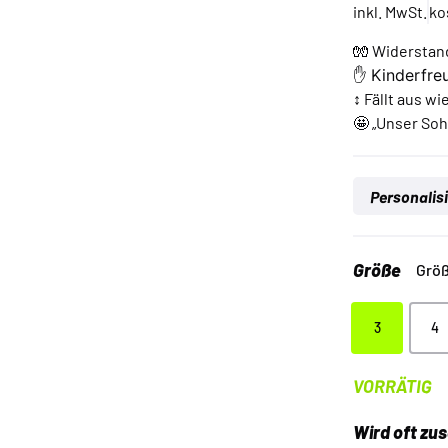
auf
inkl. MwSt.
ko
Kundenbewe
🧤 Widerstan
✋
Kinderfreu
↕️ Fällt aus w
🤩 „Unser Sohn
Personalis
Größe
Größ
3
4
3
4
VORRÄTIG
Wird oft z