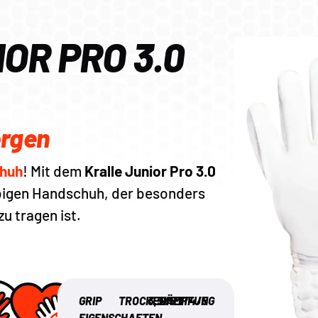
OR PRO 3.0
orgen
chuh
! Mit dem
Kralle Junior Pro 3.0
ebigen Handschuh, der besonders
u tragen ist.
GRIP
TROCKENHEIT
3,5/5
DÄMPFUNG
4/5
EIGENSCHAFTEN