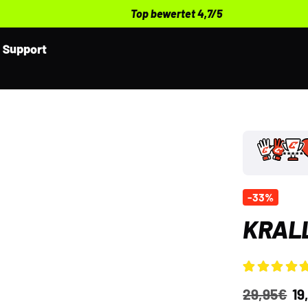
Top bewertet 4,7/5
Support
-33%
KRALL
Bewertet mit
3
29,95
€
19
4.67
von 5,
basierend