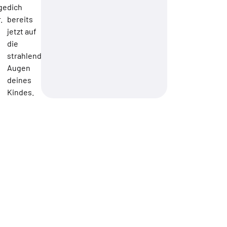
nge
dich
.
bereits
jetzt auf
die
strahlenden
Augen
deines
Kindes.