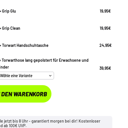
×
Grip Glu
19,95
€
×
Grip Clean
19,95
€
×
Torwart Handschuhtasche
24,95
€
sche
×
Torwarthose lang gepolstert für Erwachsene und
inder
39,95
€
N DEN WARENKORB
le jetzt bis 8 Uhr - garantiert morgen bei dir! Kostenloser
nd ab 100€ UVP.