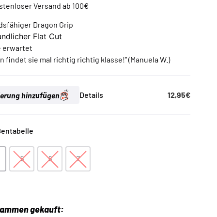
stenloser Versand ab 100€
rtungen
dsfähiger Dragon Grip
ndlicher Flat Cut
ie erwartet
 findet sie mal richtig richtig klasse!” (Manuela W.)
ierung hinzufügen
Details
12,95
€
entabelle
5
6
7
5
6
7
usammen gekauft: