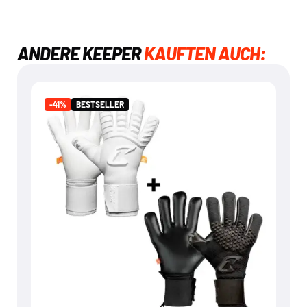
ANDERE KEEPER
KAUFTEN AUCH:
BESTSELLER
-41%
-41%
BESTSELLER
ARTICO & NERO BUNDLE
€
99,95
€
169,90
Mehr dazu