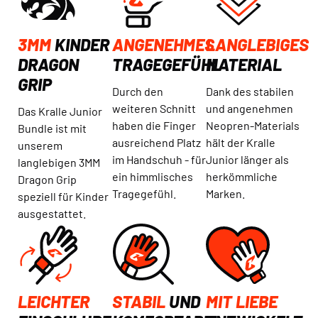
3MM
KINDER
ANGENEHMES
LANGLEBIGES
DRAGON
TRAGEGEFÜHL
MATERIAL
GRIP
Durch den
Dank des stabilen
weiteren Schnitt
und angenehmen
Das Kralle Junior
haben die Finger
Neopren-Materials
Bundle ist mit
ausreichend Platz
hält der Kralle
unserem
im Handschuh - für
Junior länger als
langlebigen 3MM
ein himmlisches
herkömmliche
Dragon Grip
Tragegefühl.
Marken.
speziell für Kinder
ausgestattet.
LEICHTER
STABIL
UND
MIT LIEBE