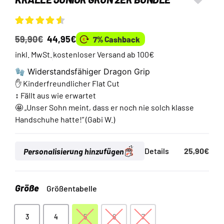
Bewertet
4
59,90
€
44,95
€
7% Cashback
mit
4.50
von
5, basierend
inkl. MwSt.
kostenloser Versand ab 100€
auf
Kundenbewertungen
🧤 Widerstandsfähiger Dragon Grip
✋ Kinderfreundlicher Flat Cut
↕️ Fällt aus wie erwartet
🤩 „Unser Sohn meint, dass er noch nie solch klasse
Handschuhe hatte!” (Gabi W.)
Personalisierung hinzufügen
Details
25,90
€
Größe
Größentabelle
3
4
5
6
7
3
4
5
6
7