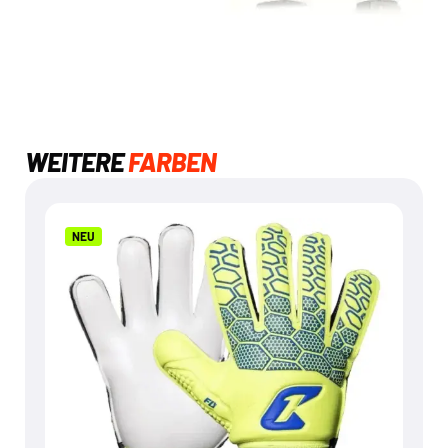
WEITERE
FARBEN
NEU
NEU
FLY KIDS YELLOW SOUL
€
24,95
Mehr dazu