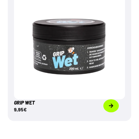
€
9,95
Mehr dazu
GRIP WET
9,95
€