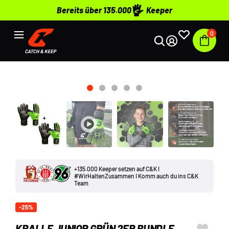
Bereits über 135.000
Keeper
0
+135.000 Keeper setzen auf C&K I
#WirHaltenZusammen I Komm auch du ins C&K
Team
-25%
KRALLE JUNIOR GRÜN 2ER BUNDLE