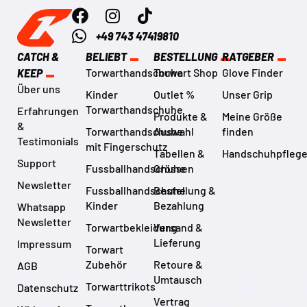
+49 743 47419810
CATCH &
BELIEBT
BESTELLUNG
RATGEBER
Torwarthandschuhe
Torwart Shop
Glove Finder
KEEP
Über uns
Kinder
Outlet %
Unser Grip
Torwarthandschuhe
Erfahrungen
Produkte &
Meine Größe
&
Torwarthandschuhe
Auswahl
finden
Testimonials
mit Fingerschutz
Tabellen &
Handschuhpfleg
Support
Fussballhandschuhe
Grössen
Newsletter
Fussballhandschuhe
Bestellung &
Kinder
Bezahlung
Whatsapp
Newsletter
Torwartbekleidung
Versand &
Lieferung
Impressum
Torwart
Zubehör
Retoure &
AGB
Umtausch
Torwarttrikots
Datenschutz
Vertrag