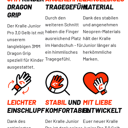
DRAGON
TRAGEGEFÜHL
MATERIAL
GRIP
Durch den
Dank des stabilen
weiteren Schnitt
und angenehmen
Der Kralle Junior
haben die Finger
Neopren-Materials
Pro 3.0 Gelb ist mit
ausreichend Platz
hält der Kralle
unserem
im Handschuh - für
Junior länger als
langlebigen 3MM
ein himmlisches
herkömmliche
Dragon Grip
Tragegefühl.
Marken.
speziell für Kinder
ausgestattet.
LEICHTER
STABIL
UND
MIT LIEBE
EINSCHLUPF
KOMFORTABEL
ENTWICKELT
Dank des
Der Kralle Junior
Euer neuer Kralle
optimierten
Pro ist dank seiner
Junior Pro 3.0 Gelb