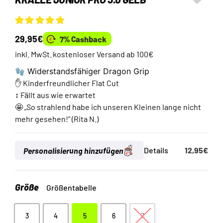
Bewertet mit
4
29,95
€
7% Cashback
4.75
von 5,
basierend auf
inkl. MwSt.
kostenloser Versand ab 100€
Kundenbewertungen
🧤 Widerstandsfähiger Dragon Grip
✋ Kinderfreundlicher Flat Cut
↕️ Fällt aus wie erwartet
🤩 „So strahlend habe ich unseren Kleinen lange nicht
mehr gesehen!” (Rita N.)
Personalisierung hinzufügen
Details
12,95
€
Größe
Größentabelle
3
4
5
6
7
3
4
5
6
7