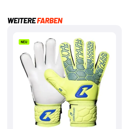
WEITERE
FARBEN
NEU
NEU
FLY KIDS YELLOW SOUL
€
24,95
Mehr dazu