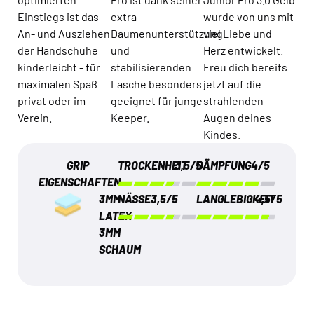
Einstiegs ist das
extra
wurde von uns mit
An- und Ausziehen
Daumenunterstützung
viel Liebe und
der Handschuhe
und
Herz entwickelt.
kinderleicht - für
stabilisierenden
Freu dich bereits
maximalen Spaß
Lasche besonders
jetzt auf die
privat oder im
geeignet für junge
strahlenden
Verein.
Keeper.
Augen deines
Kindes.
GRIP
TROCKENHEIT
3,5/5
DÄMPFUNG
4/5
EIGENSCHAFTEN
3MM
NÄSSE
3,5/5
LANGLEBIGKEIT
4,5/5
LATEX
3MM
SCHAUM