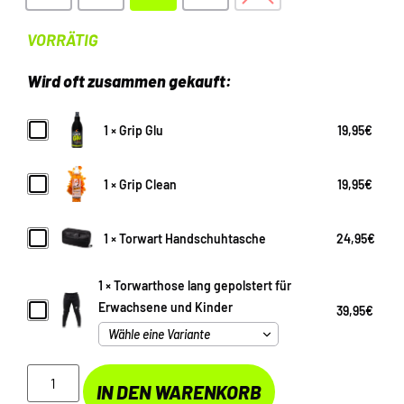
VORRÄTIG
Wird oft zusammen gekauft:
Grip
1
×
Grip Glu
19,95
€
Glu
Grip
1
×
Grip Clean
19,95
€
Clean
Torwart
1
×
Torwart Handschuhtasche
24,95
€
Handschuhtasche
1
×
Torwarthose lang gepolstert für
Torwarthose
Erwachsene und Kinder
39,95
€
lang
gepolstert
für
Erwachsene
und
IN DEN WARENKORB
Kinder