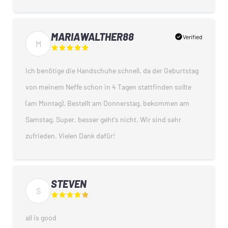
MARIAWALTHER88
check_circle
Verified
M
Ich benötige die Handschuhe schnell, da der Geburtstag
von meinem Neffe schon in 4 Tagen stattfinden sollte
(am Montag). Bestellt am Donnerstag, bekommen am
Samstag. Super, besser geht's nicht. Wir sind sehr
zufrieden. Vielen Dank dafür!
STEVEN
S
all is good