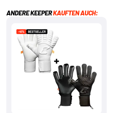
ANDERE KEEPER
KAUFTEN AUCH:
BESTSELLER
-41%
-41%
BESTSELLER
ARTICO & NERO BUNDLE
€
99,95
€
169,90
Mehr dazu