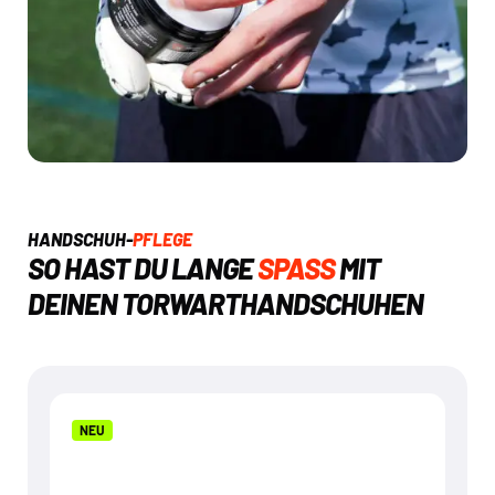
HANDSCHUH-
PFLEGE
SO HAST DU LANGE
SPASS
MIT
DEINEN TORWARTHANDSCHUHEN
NEU
NEU
GRIP WET
€
9,95