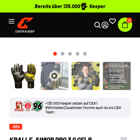
Bereits über 135.000
Keeper
0
+135.000 Keeper setzen auf C&K I
#WirHaltenZusammen I Komm auch du ins C&K
Team
-33%
KRALLE JUNIOR PRO 3.0 GELB