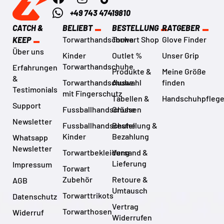
+49 743 47419810
CATCH &
BELIEBT
BESTELLUNG
RATGEBER
Torwarthandschuhe
Torwart Shop
Glove Finder
KEEP
Über uns
Kinder
Outlet %
Unser Grip
Torwarthandschuhe
Erfahrungen
Produkte &
Meine Größe
&
Torwarthandschuhe
Auswahl
finden
Testimonials
mit Fingerschutz
Tabellen &
Handschuhpfleg
Support
Fussballhandschuhe
Grössen
Newsletter
Fussballhandschuhe
Bestellung &
Kinder
Bezahlung
Whatsapp
Newsletter
Torwartbekleidung
Versand &
Lieferung
Impressum
Torwart
Zubehör
Retoure &
AGB
Umtausch
Torwarttrikots
Datenschutz
Vertrag
Torwarthosen
Widerruf
Widerrufen