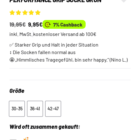
Bewertet mit
1
19,95
€
9,95
€
7% Cashback
5.00
von 5,
basierend auf
inkl. MwSt.
kostenloser Versand ab 100€
Kundenbewertung
✅ Starker Grip und Halt in jeder Situation
↕️
Die Socken fallen normal aus
🤩 „Himmlisches Tragegefühl, bin sehr happy.” (Nino L.)
Größe
30-35
36-41
42-47
30-35
36-41
42-47
Wird oft zusammen gekauft: