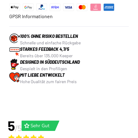
GPSR Informationen
100% OHNE RISIKO BESTELLEN
Schnelle und einfache Rückgabe
STARKES FEEDBACK 4,7/5
Bereits über 135.000 Keeper
DESIGNED IN SÜDDEUTSCHLAND
Gespielt in den Profiligen
MIT LIEBE ENTWICKELT
Hohe Qualität zum fairen Preis
5
grade
Sehr Gut
/5