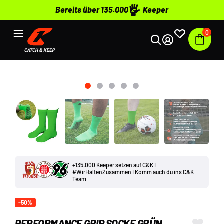
Bereits über 135.000
Keeper
0
+135.000 Keeper setzen auf C&K I
#WirHaltenZusammen I Komm auch du ins C&K
Team
-50%
PERFORMANCE GRIP SOCKE GRÜN