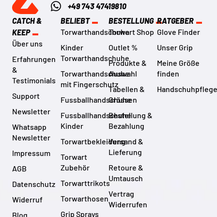
+49 743 47419810
CATCH &
BELIEBT
BESTELLUNG
RATGEBER
Torwarthandschuhe
Torwart Shop
Glove Finder
KEEP
Über uns
Kinder
Outlet %
Unser Grip
Torwarthandschuhe
Erfahrungen
Produkte &
Meine Größe
&
Torwarthandschuhe
Auswahl
finden
Testimonials
mit Fingerschutz
Tabellen &
Handschuhpfleg
Support
Fussballhandschuhe
Grössen
Newsletter
Fussballhandschuhe
Bestellung &
Kinder
Bezahlung
Whatsapp
Newsletter
Torwartbekleidung
Versand &
Lieferung
Impressum
Torwart
Zubehör
Retoure &
AGB
Umtausch
Torwarttrikots
Datenschutz
Vertrag
Torwarthosen
Widerruf
Widerrufen
Grip Sprays
Blog