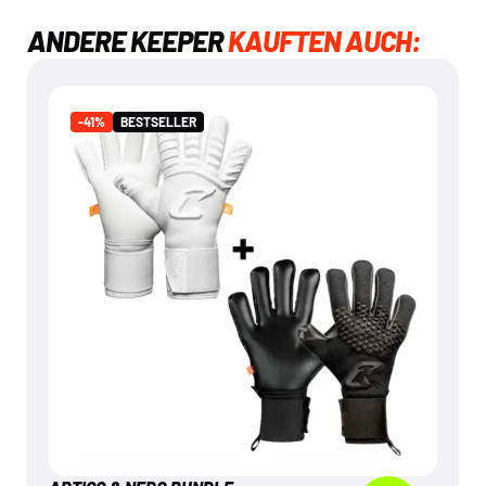
ANDERE KEEPER
KAUFTEN AUCH:
BESTSELLER
-41%
-41%
BESTSELLER
ARTICO & NERO BUNDLE
€
99,95
€
169,90
Mehr dazu