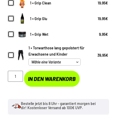
Grip
1
×
Grip Clean
19,95
€
Clean
Grip
1
×
Grip Glu
19,95
€
Glu
Grip
1
×
Grip Wet
9,95
€
Wet
1
×
Torwarthose lang gepolstert für
Torwarthose
Erwachsene und Kinder
39,95
€
lang
gepolstert
für
Erwachsene
und
IN DEN WARENKORB
Kinder
Bestelle jetzt bis 8 Uhr - garantiert morgen bei
dir! Kostenloser Versand ab 100€ UVP.