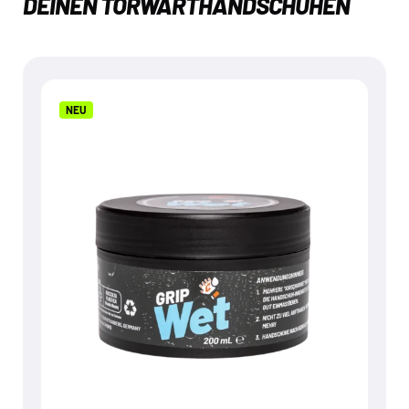
DEINEN TORWARTHANDSCHUHEN
NEU
NEU
GRIP WET
€
9,95
Mehr dazu