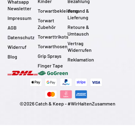
Kinder
Bezahlung
Whatsapp
Newsletter
Torwartbekleidung
Versand &
Lieferung
Impressum
Torwart
Zubehör
Retoure &
AGB
Umtausch
Torwarttrikots
Datenschutz
Vertrag
Torwarthosen
Widerruf
Widerrufen
Grip Sprays
Blog
Reklamation
Finger Tape
©2026 Catch & Keep - #WirHaltenZusammen