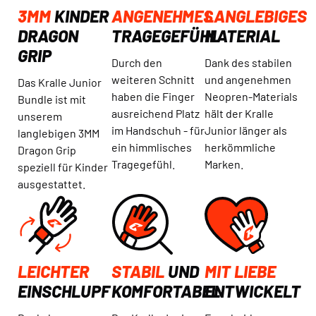
3MM
KINDER
ANGENEHMES
LANGLEBIGES
DRAGON
TRAGEGEFÜHL
MATERIAL
GRIP
Durch den
Dank des stabilen
weiteren Schnitt
und angenehmen
Das Kralle Junior
haben die Finger
Neopren-Materials
Bundle ist mit
ausreichend Platz
hält der Kralle
unserem
im Handschuh - für
Junior länger als
langlebigen 3MM
ein himmlisches
herkömmliche
Dragon Grip
Tragegefühl.
Marken.
speziell für Kinder
ausgestattet.
LEICHTER
STABIL
UND
MIT LIEBE
EINSCHLUPF
KOMFORTABEL
ENTWICKELT