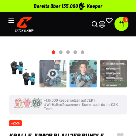
Bereits über 135.000
Keeper
0
+135.000 Keeper setzen auf C&K I
#WirHaltenZusammen I Komm auch du ins C&K
Team
-25%
KRALLE JUNIOR BLAU 2ER BUNDLE