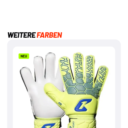
WEITERE
FARBEN
NEU
NEU
FLY KIDS YELLOW SOUL
€
24,95
Mehr dazu