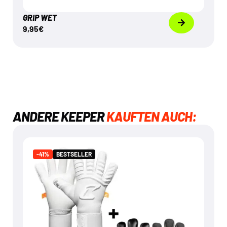
GRIP WET
9,95
€
ANDERE KEEPER
KAUFTEN AUCH:
BESTSELLER
-41%
-41%
BESTSELLER
ARTICO & NERO BUNDLE
€
99,95
€
169,90
Mehr dazu