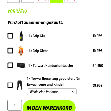
VORRÄTIG
Wird oft zusammen gekauft:
Grip
1
×
Grip Glu
19,95
€
Glu
Grip
1
×
Grip Clean
19,95
€
Clean
Torwart
1
×
Torwart Handschuhtasche
24,95
€
Handschuhtasche
1
×
Torwarthose lang gepolstert für
Torwarthose
Erwachsene und Kinder
39,95
€
lang
gepolstert
für
Erwachsene
und
IN DEN WARENKORB
Kinder