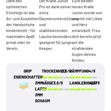
Dank des
Der Kralle Junior
Eure beiden
optimierten
Pro ist dank seiner
neuen Kralle
Einstiegs ist das
extra
Junior wurde von
An- und Ausziehen
Daumenunterstützung
uns mit viel Liebe
der Handschuhe
und
und Herz
kinderleicht - für
stabilisierenden
entwickelt. Freu
maximalen Spaß
Lasche besonders
dich bereits jetzt
privat oder im
geeignet für junge
auf die
Verein.
Keeper.
strahlenden
Augen deines
Kindes.
GRIP
TROCKENHEIT
3,5/5
DÄMPFUNG
4/5
EIGENSCHAFTEN
3MM
NÄSSE
3,5/5
LANGLEBIGKEIT
4,5/5
LATEX
3MM
SCHAUM