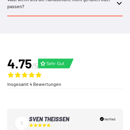
passen?
4.75
grade
Sehr Gut
/5
Insgesamt
4
Bewertungen
SVEN THEISSEN
check_circle
Verified
S