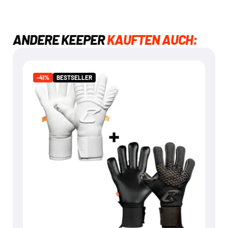
ANDERE KEEPER
KAUFTEN AUCH:
BESTSELLER
-41%
-41%
BESTSELLER
ARTICO & NERO BUNDLE
€
99,95
€
169,90
Mehr dazu