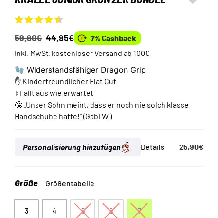
Bewertet
4
59,90
€
44,95
€
7% Cashback
mit
4.50
von
5, basierend
inkl. MwSt.
kostenloser Versand ab 100€
auf
Kundenbewertungen
🧤 Widerstandsfähiger Dragon Grip
✋ Kinderfreundlicher Flat Cut
↕️ Fällt aus wie erwartet
🤩 „Unser Sohn meint, dass er noch nie solch klasse
Handschuhe hatte!” (Gabi W.)
Personalisierung hinzufügen
Details
25,90
€
Größe
Größentabelle
3
4
5
6
7
3
4
5
6
7