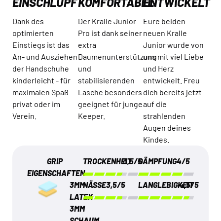
EINSCHLUPF
KOMFORTABEL
ENTWICKELT
Dank des
Der Kralle Junior
Eure beiden
optimierten
Pro ist dank seiner
neuen Kralle
Einstiegs ist das
extra
Junior wurde von
An- und Ausziehen
Daumenunterstützung
uns mit viel Liebe
der Handschuhe
und
und Herz
kinderleicht - für
stabilisierenden
entwickelt. Freu
maximalen Spaß
Lasche besonders
dich bereits jetzt
privat oder im
geeignet für junge
auf die
Verein.
Keeper.
strahlenden
Augen deines
Kindes.
GRIP
TROCKENHEIT
3,5/5
DÄMPFUNG
4/5
EIGENSCHAFTEN
3MM
NÄSSE
3,5/5
LANGLEBIGKEIT
4,5/5
LATEX
3MM
SCHAUM