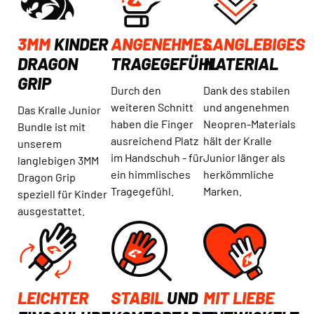
3MM
KINDER
ANGENEHMES
LANGLEBIGES
DRAGON
TRAGEGEFÜHL
MATERIAL
GRIP
Durch den
Dank des stabilen
weiteren Schnitt
und angenehmen
Das Kralle Junior
haben die Finger
Neopren-Materials
Bundle ist mit
ausreichend Platz
hält der Kralle
unserem
im Handschuh - für
Junior länger als
langlebigen 3MM
ein himmlisches
herkömmliche
Dragon Grip
Tragegefühl.
Marken.
speziell für Kinder
ausgestattet.
LEICHTER
STABIL
UND
MIT LIEBE