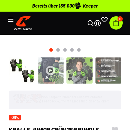
Bereits über 135.000
Keeper
0
+135.000 Keeper setzen auf C&K I
#WirHaltenZusammen I Komm auch du ins C&K
Team
-25%
KRALLE JUNIOR GRÜN 2ER BUNDLE