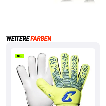
WEITERE
FARBEN
NEU
NEU
FLY KIDS YELLOW SOUL
€
24,95
Mehr dazu