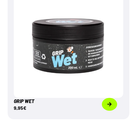
€
9,95
Mehr dazu
GRIP WET
9,95
€