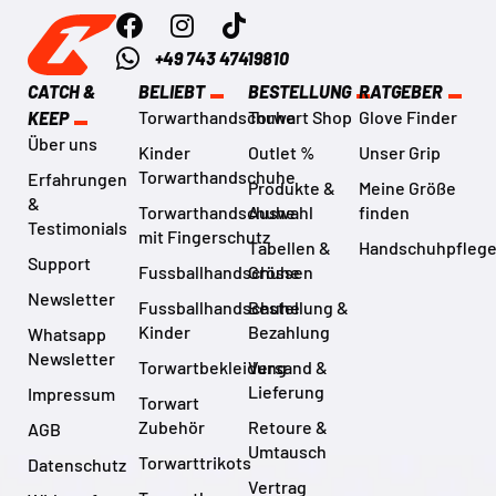
+49 743 47419810
CATCH &
BELIEBT
BESTELLUNG
RATGEBER
Torwarthandschuhe
Torwart Shop
Glove Finder
KEEP
Über uns
Kinder
Outlet %
Unser Grip
Torwarthandschuhe
Erfahrungen
Produkte &
Meine Größe
&
Torwarthandschuhe
Auswahl
finden
Testimonials
mit Fingerschutz
Tabellen &
Handschuhpfleg
Support
Fussballhandschuhe
Grössen
Newsletter
Fussballhandschuhe
Bestellung &
Kinder
Bezahlung
Whatsapp
Newsletter
Torwartbekleidung
Versand &
Lieferung
Impressum
Torwart
Zubehör
Retoure &
AGB
Umtausch
Torwarttrikots
Datenschutz
Vertrag