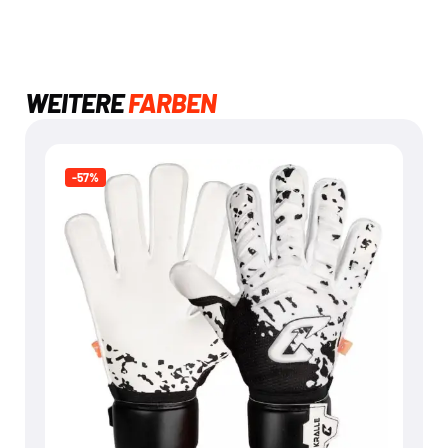
WEITERE
FARBEN
-57%
-57%
KRALLE SPLASH WEISS
€
34,95
–
€
14,95
Mehr dazu