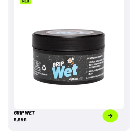
NEU
GRIP WET
€
9,95
Mehr dazu
GRIP WET
9,95
€