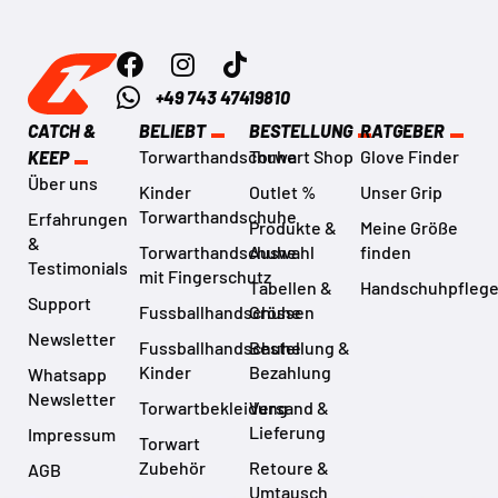
+49 743 47419810
CATCH &
BELIEBT
BESTELLUNG
RATGEBER
Torwarthandschuhe
Torwart Shop
Glove Finder
KEEP
Über uns
Kinder
Outlet %
Unser Grip
Torwarthandschuhe
Erfahrungen
Produkte &
Meine Größe
&
Torwarthandschuhe
Auswahl
finden
Testimonials
mit Fingerschutz
Tabellen &
Handschuhpfleg
Support
Fussballhandschuhe
Grössen
Newsletter
Fussballhandschuhe
Bestellung &
Kinder
Bezahlung
Whatsapp
Newsletter
Torwartbekleidung
Versand &
Lieferung
Impressum
Torwart
Zubehör
Retoure &
AGB
Umtausch