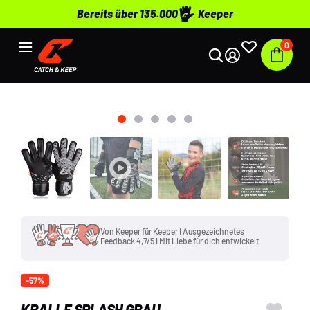
Bereits über 135.000
Keeper
0
+135.000 Keeper setzen auf C&K I
#WirHaltenZusammen I Komm auch du ins C&K
Team
-57%
KRALLE SPLASH GRAU