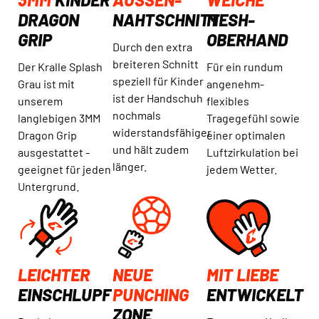
DRAGON
NAHTSCHNITT
MESH-
GRIP
OBERHAND
Durch den extra
breiteren Schnitt
Der Kralle Splash
Für ein rundum
speziell für Kinder
Grau ist mit
angenehm-
ist der Handschuh
unserem
flexibles
nochmals
langlebigen 3MM
Tragegefühl sowie
widerstandsfähiger
Dragon Grip
einer optimalen
und hält zudem
ausgestattet -
Luftzirkulation bei
länger.
geeignet für jeden
jedem Wetter.
Untergrund.
LEICHTER
NEUE
MIT LIEBE
EINSCHLUPF
PUNCHING
ENTWICKELT
ZONE