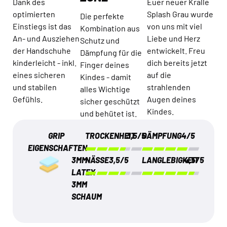
Dank des
Euer neuer Kralle
optimierten
Splash Grau wurde
Die perfekte
Einstiegs ist das
von uns mit viel
Kombination aus
An- und Ausziehen
Liebe und Herz
Schutz und
der Handschuhe
entwickelt. Freu
Dämpfung für die
kinderleicht - inkl.
dich bereits jetzt
Finger deines
eines sicheren
auf die
Kindes - damit
und stabilen
strahlenden
alles Wichtige
Gefühls.
Augen deines
sicher geschützt
Kindes.
und behütet ist.
GRIP
TROCKENHEIT
3,5/5
DÄMPFUNG
4/5
EIGENSCHAFTEN
3MM
NÄSSE
3,5/5
LANGLEBIGKEIT
4,5/5
LATEX
3MM
SCHAUM