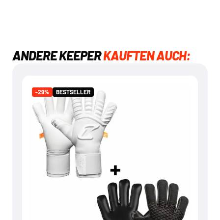
ANDERE KEEPER
KAUFTEN AUCH:
BESTSELLER
-29%
-29%
BESTSELLER
ARTICO & NERO BUNDLE
€
119,95
€
169,90
Mehr dazu