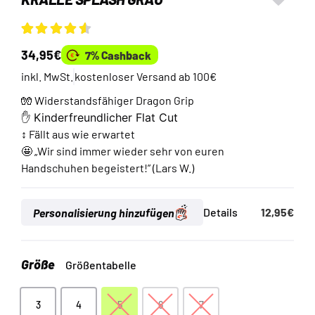
Bewertet
2
34,95
€
7% Cashback
mit
4.50
von
5, basierend
inkl. MwSt.
kostenloser Versand ab 100€
auf
Kundenbewertungen
🧤 Widerstandsfähiger Dragon Grip
✋
Kinderfreundlicher Flat Cut
↕️ Fällt aus wie erwartet
🤩 „Wir sind immer wieder sehr von euren
Handschuhen begeistert!” (Lars W.)
Personalisierung hinzufügen
Details
12,95
€
Größe
Größentabelle
3
4
5
6
7
3
4
5
6
7