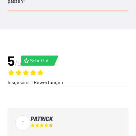
passen?
5
grade
Sehr Gut
/5
Insgesamt
1
Bewertungen
PATRICK
P