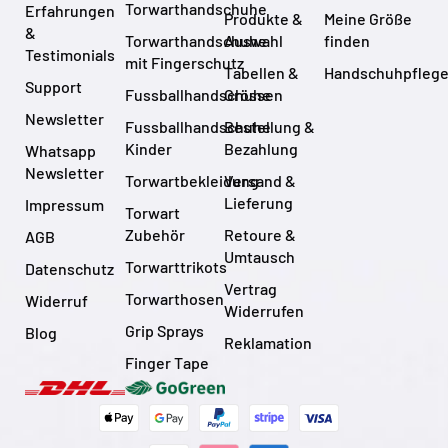
Torwarthandschuhe
Erfahrungen
Produkte &
Meine Größe
&
Torwarthandschuhe
Auswahl
finden
Testimonials
mit Fingerschutz
Tabellen &
Handschuhpfleg
Support
Fussballhandschuhe
Grössen
Newsletter
Fussballhandschuhe
Bestellung &
Kinder
Bezahlung
Whatsapp
Newsletter
Torwartbekleidung
Versand &
Lieferung
Impressum
Torwart
Zubehör
Retoure &
AGB
Umtausch
Torwarttrikots
Datenschutz
Vertrag
Torwarthosen
Widerruf
Widerrufen
Grip Sprays
Blog
Reklamation
Finger Tape