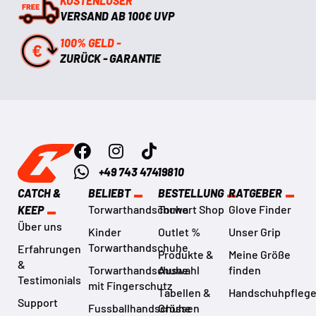
KOSTENLOSER
VERSAND AB 100€ UVP
100% GELD -
ZURÜCK - GARANTIE
+49 743 47419810
CATCH &
BELIEBT
BESTELLUNG
RATGEBER
Torwarthandschuhe
Torwart Shop
Glove Finder
KEEP
Über uns
Kinder
Outlet %
Unser Grip
Torwarthandschuhe
Erfahrungen
Produkte &
Meine Größe
&
Torwarthandschuhe
Auswahl
finden
Testimonials
mit Fingerschutz
Tabellen &
Handschuhpfleg
Support
Fussballhandschuhe
Grössen