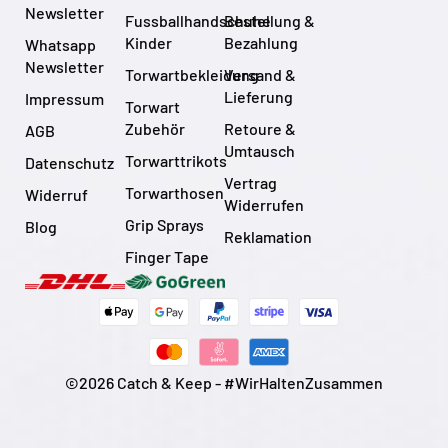
Newsletter
Fussballhandschuhe
Bestellung &
Kinder
Bezahlung
Whatsapp
Newsletter
Torwartbekleidung
Versand &
Lieferung
Impressum
Torwart
Zubehör
Retoure &
AGB
Umtausch
Torwarttrikots
Datenschutz
Vertrag
Torwarthosen
Widerruf
Widerrufen
Grip Sprays
Blog
Reklamation
Finger Tape
©2026 Catch & Keep - #WirHaltenZusammen