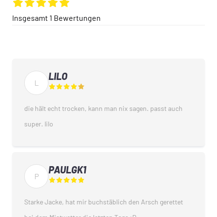
Insgesamt
1
Bewertungen
LILO
L
die hält echt trocken, kann man nix sagen. passt auch
super. lilo
PAULGK1
P
Starke Jacke, hat mir buchstäblich den Arsch gerettet