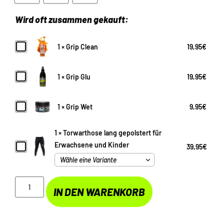
Wird oft zusammen gekauft:
Grip
1
×
Grip Clean
19,95
€
Clean
Grip
1
×
Grip Glu
19,95
€
Glu
Grip
1
×
Grip Wet
9,95
€
Wet
1
×
Torwarthose lang gepolstert für
Torwarthose
Erwachsene und Kinder
39,95
€
lang
gepolstert
für
Erwachsene
und
IN DEN WARENKORB
Kinder