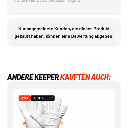
bei dem Mistwetter die letzten Tage :D
Nur angemeldete Kunden, die dieses Produkt
gekauft haben, können eine Bewertung abgeben.
ANDERE KEEPER
KAUFTEN AUCH:
BESTSELLER
-29%
-29%
BESTSELLER
ARTICO & NERO BUNDLE
€
119,95
€
169,90
Mehr dazu