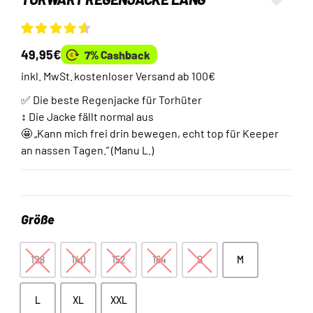
Bewertet
2
49,95
€
7% Cashback
mit
4.5
von
5, basierend
inkl. MwSt.
kostenloser Versand ab 100€
auf
Kundenbewertungen
✅ Die beste Regenjacke für Torhüter
↕️
Die Jacke fällt normal aus
🤩 „Kann mich frei drin bewegen, echt top für Keeper
an nassen Tagen.” (Manu L.)
Größe
128
140
152
164
S
M
128
140
152
164
S
M
L
XL
XXL
L
XL
XXL