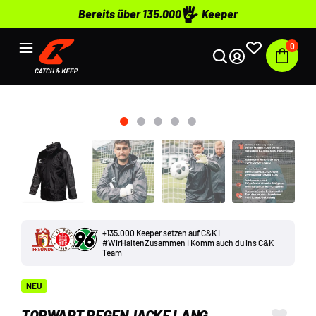
Bereits über 135.000
Keeper
0
+135.000 Keeper setzen auf C&K I
#WirHaltenZusammen I Komm auch du ins C&K
Team
NEU
TORWART REGENJACKE LANG