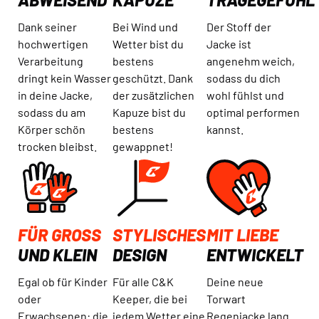
Dank seiner
Bei Wind und
Der Stoff der
hochwertigen
Wetter bist du
Jacke ist
Verarbeitung
bestens
angenehm weich,
dringt kein Wasser
geschützt. Dank
sodass du dich
in deine Jacke,
der zusätzlichen
wohl fühlst und
sodass du am
Kapuze bist du
optimal performen
Körper schön
bestens
kannst.
trocken bleibst.
gewappnet!
FÜR GROSS
STYLISCHES
MIT LIEBE
UND KLEIN
DESIGN
ENTWICKELT
Egal ob für Kinder
Für alle C&K
Deine neue
oder
Keeper, die bei
Torwart
Erwachsenen: die
jedem Wetter eine
Regenjacke lang