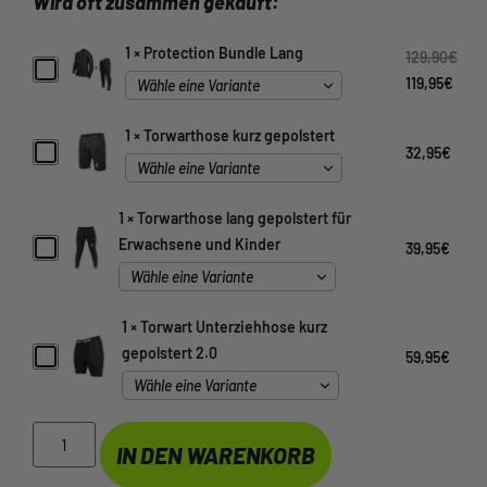
Wird oft zusammen gekauft:
1
×
Protection Bundle Lang
129,90
€
Protection
Bundle
119,95
€
Lang
1
×
Torwarthose kurz gepolstert
Torwarthose
32,95
€
kurz
gepolstert
1
×
Torwarthose lang gepolstert für
Torwarthose
Erwachsene und Kinder
39,95
€
lang
gepolstert
für
Erwachsene
1
×
Torwart Unterziehhose kurz
und
Kinder
Torwart
gepolstert 2.0
59,95
€
Unterziehhose
kurz
gepolstert
2.0
IN DEN WARENKORB