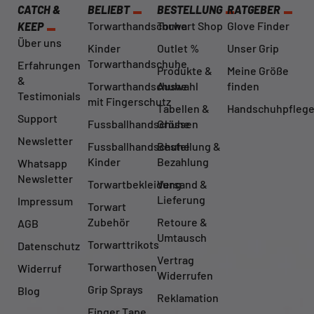
CATCH &
BELIEBT
BESTELLUNG
RATGEBER
Torwarthandschuhe
Torwart Shop
Glove Finder
KEEP
Über uns
Kinder
Outlet %
Unser Grip
Torwarthandschuhe
Erfahrungen
Produkte &
Meine Größe
&
Torwarthandschuhe
Auswahl
finden
Testimonials
mit Fingerschutz
Tabellen &
Handschuhpfleg
Support
Fussballhandschuhe
Grössen
Newsletter
Fussballhandschuhe
Bestellung &
Kinder
Bezahlung
Whatsapp
Newsletter
Torwartbekleidung
Versand &
Lieferung
Impressum
Torwart
Zubehör
Retoure &
AGB
Umtausch
Torwarttrikots
Datenschutz
Vertrag
Torwarthosen
Widerruf
Widerrufen
Grip Sprays
Blog
Reklamation
Finger Tape