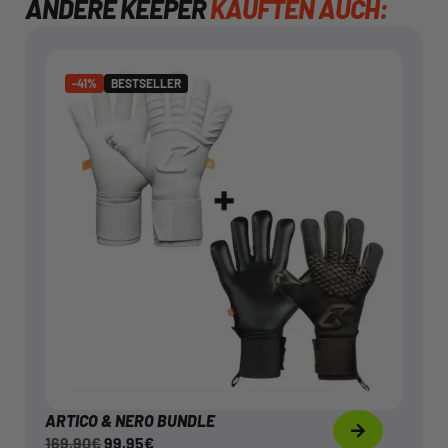
ANDERE KEEPER
KAUFTEN AUCH:
BESTSELLER
-41%
-41%
BESTSELLER
ARTICO & NERO BUNDLE
€
99,95
€
169,90
Mehr dazu
ARTICO & NERO BUNDLE
169,90
€
99,95
€